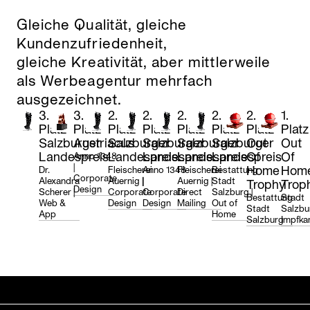
Gleiche Qualität, gleiche
Kundenzufriedenheit,
gleiche Kreativität, aber mittlerweile
als Werbeagentur mehrfach
ausgezeichnet.
3.
3.
2.
2.
2.
2.
2.
1.
Platz
Platz
Platz
Platz
Platz
Platz
Platz
Platz
Salzburger
Austriacus
Salzburger
Salzburger
Salzburger
Salzburger
Out
Out
Landespreis
Landespreis
Landespreis
Landespreis
Landespreis
Of
Of
Anno 1348
|
Home
Hom
Dr.
Fleischerei
Anno 1348
Fleischerei
Bestattung
Corporate
Alexandra
Auernig |
|
Auernig |
Stadt
Trophy
Trop
Design
Scherer |
Corporate
Corporate
Direct
Salzburg |
Bestattung
Stadt
Web &
Design
Design
Mailing
Out of
Stadt
Salzbur
App
Home
Salzburg
Impfk